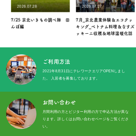
2026.07.28
2026.07.27
7/25 京北いきもの調べ隊 田
7月_京北農業体験＆エコクッ
んぼ編
キング_ベトナム料理＆なすズ
ッキーニ収穫＆地球温暖化話
ご利用方法
2021年8月31日にテレワークエリアOPENしまし
た。 入居者を募集しております。
お問い合わせ
月間利用の方とビジター利用の方で申込方法が異な
ります。詳しくはお問い合わせページをご覧くださ
い。