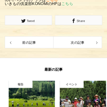
いきもの倶楽部KONOMIのHPは
こちら
京北100選
お問い合わせ
Tweet
Share
前の記事
次の記事
最新の記事
報告
イベント