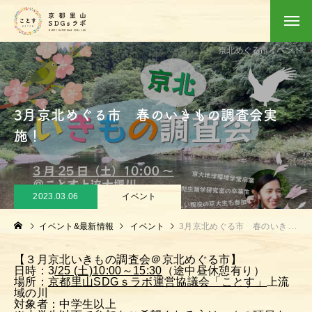
3月京北めぐる市 春のいきもの調査会実
施！
2023.03.06
イベント
イベント&最新情報
イベント
3月京北めぐる市 春のいきもの調査会実施！
【３月京北いきもの調査会＠京北めぐる市】
日時：3
/25 (土)10:00～15:30
（途中昼休憩有り）
場所：
京都里山SDGｓラボ運営協議会「ことす」
上流
域の川
対象者：中学生以上