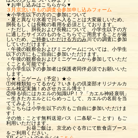
▼お申し込みはこちらから▼
３月京北いきもの調査会参加申し込みフォーム
★小学生以下の方のご参加について
・夏と異なり水着で川へ入ることは大変厳しいため、
胴長もしくは長靴の着用を必須としております。
・ただし、胴長および長靴について、小学生以下の方
に適したサイズのものをこちらでご用意することが厳
トップ
しいため、
ご持参いただける方のみ
川での調査に参加
していただけます。
・午後の観察会およびミニゲームについては、小学生
イベント&最新情報
以下の方にもご自由に参加いただけます。
・午後の観察会およびミニゲームから参加していただ
くことも可能です。
プロジェクト
※小学生以下の参加者は保護者同伴必須でお願いいた
します。
☆★ミニゲーム（予定）★☆
ご利用方法
①何種類知ってるかな？いきもの倶楽部オリジナルカ
エル検定実施！めざせカエル博士！
②帰る頃にはカエルの知識UP！？「カエル神経衰弱」
施設ガイド
～生きたカエルとにらめっこして、カエルの名前を当
ててみよう！～
※こちらは小学生以下の方もご自由に参加いただけま
す！
メッセージ
その他：ことす無料送迎バス（二条駅～ことす）
もご
利用いただけます。
お昼ご飯は、京北めぐる市にて飲食店ブース
アクセス
をご利用ください。
3月イベントのチラシは
こちら