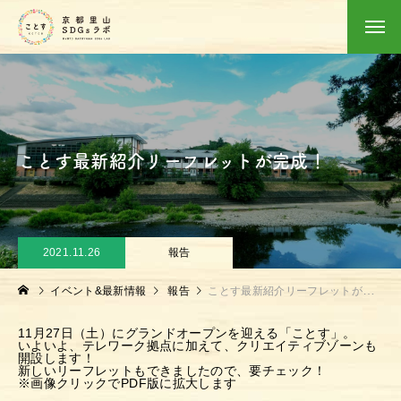
ことす最新紹介リーフレットが完成！
2021.11.26
報告
イベント&最新情報
報告
ことす最新紹介リーフレットが完成！
11月27日（土）にグランドオープンを迎える「ことす」。
いよいよ、テレワーク拠点に加えて、
クリエイティブゾーンも
開設します！
新しいリーフレットもできましたので、要チェック！
※画像クリックでPDF版に拡大します