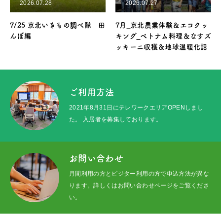
2026.07.28
2026.07.27
7/25 京北いきもの調べ隊 田
7月_京北農業体験＆エコクッ
んぼ編
キング_ベトナム料理＆なすズ
ッキーニ収穫＆地球温暖化話
トップ
イベント&最新情報
ご利用方法
プロジェクト
2021年8月31日にテレワークエリアOPENしまし
た。 入居者を募集しております。
ご利用方法
施設ガイド
お問い合わせ
月間利用の方とビジター利用の方で申込方法が異な
メッセージ
ります。詳しくはお問い合わせページをご覧くださ
い。
アクセス