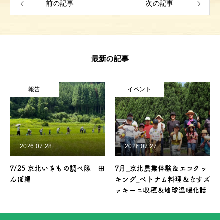
前の記事
次の記事
最新の記事
報告
イベント
トップ
2026.07.28
2026.07.27
イベント&最新情報
7/25 京北いきもの調べ隊 田
7月_京北農業体験＆エコクッ
プロジェクト
んぼ編
キング_ベトナム料理＆なすズ
ッキーニ収穫＆地球温暖化話
ご利用方法