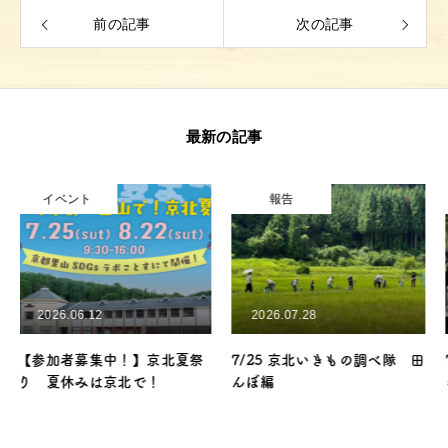
前の記事
次の記事
トップ
イベント&最新情報
最新の記事
プロジェクト
ご利用方法
報告
イベント
施設ガイド
メッセージ
2026.07.28
2026.07.27
アクセス
京北夏祭
7/25 京北いきもの調べ隊 田
7月_京北農業体験＆エ
！
んぼ編
キング_ベトナム料理＆
京北100選
ッキーニ収穫＆地球温暖
お問い合わせ