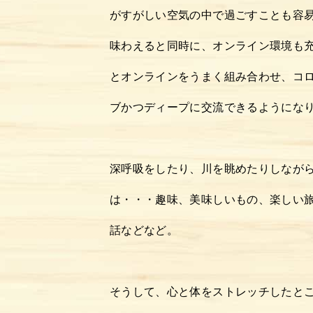
がすがしい空気の中で過ごすことも容
メッセージ
味わえると同時に、オンライン環境も
とオンラインをうまく組み合わせ、コ
アクセス
ブかつディープに交流できるようにな
京北100選
お問い合わせ
深呼吸をしたり、川を眺めたりしなが
は・・・趣味、美味しいもの、楽しい
話などなど。
そうして、心と体をストレッチしたと