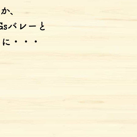
つか、
Gsバレーと
うに・・・