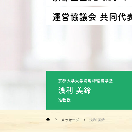
運
営
協
議
会
共
同
代
京都大学大学院地球環境学堂
浅利 美鈴
准教授
メッセージ
浅利 美鈴