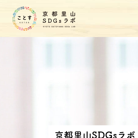
京
都
里
山
S
D
G
s
ラ
ボ