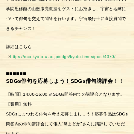
学院思修館の山敷康亮教授をゲストにお招きし、宇宙と地球に
ついて俳句を交えて問答を行います。宇宙飛行士に直接質問で
きるチャンス！！
詳細はこちら
⇒
https://eco.kyoto-u.ac.jp/sdgs/kyoto-times/post/4370/
■■■■■■
SDGs俳句を応募しよう！SDGs俳句講評会！！
トップ
【時間】14:00-16:00 ※SDGs問答内での講評会となります。
イベント&最新情報
【費用】無料
プロジェクト
SDGsにまつわる俳句を考え応募しましょう！応募作品はSDGs
問答内の俳句講評会にて俳人“黛まどか”さんに講評していただ
ご利用方法
けます。