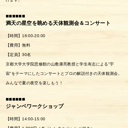
施設ガイド
■■■■■■
メッセージ
満天の星空を眺める天体観測会＆コンサート
アクセス
【時間】18:00-20:00
【費用】無料
京北100選
【定員】30名
お問い合わせ
京都大学大学院思修館の山敷康亮教授と学生有志による“宇
宙”をテーマにしたコンサートとプロの解説付きの天体観測会。
みんなで夏の夜空を楽しもう！
■■■■■■
ジャンベワークショップ
【時間】14:00-15:00