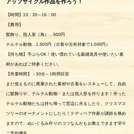
アップサイクル作品を作ろう！
【時間】10：30～16：00
【費用】
髪飾り、指人形（鳥）…500円
テルテル動物…1,500円（古着や古布持参で1,000円）
【持ち物】手ぶらOK！使い慣れている裁縫道具や使いたい素
材があればご持参ください。
【所要時間】：30分～1時間目安
まだ使えるのに廃棄された素材や古着をレスキューして、自由
に髪飾りや、テルテル動物・または指人形を作ります！作った
テルテル動物たちは持ち帰って窓辺に吊るしたり、クリスマス
ツリーのオーナメントにしたり！テディベア作家が講師を務め
ますので、ぬいぐるみ作りのコツなんかもお教えできます🐻※
ご予約優先。