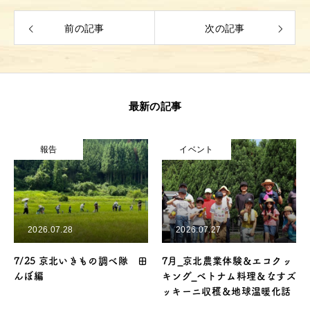
前の記事
次の記事
最新の記事
報告
イベント
2026.07.28
2026.07.27
7/25 京北いきもの調べ隊 田
7月_京北農業体験＆エコクッ
んぼ編
キング_ベトナム料理＆なすズ
ッキーニ収穫＆地球温暖化話